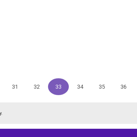
31
32
33
34
35
36
y.