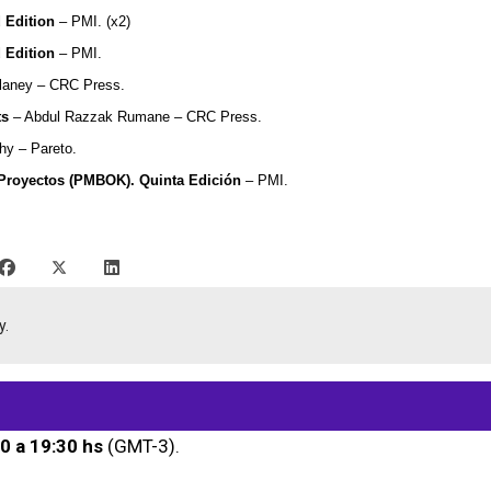
 Edition
– PMI. (x2)
 Edition
– PMI.
laney – CRC Press.
ts
– Abdul Razzak Rumane – CRC Press.
hy – Pareto.
 Proyectos (PMBOK). Quinta Edición
– PMI.
y.
0 a 19:30 hs
(GMT-3).