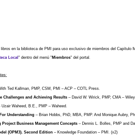
 libros en la biblioteca de PMI para uso exclusivo de miembros del Capítulo 
teca Local
" dentro del menú "
Miembros
" del portal.
tes:
 With Ted Kallman, PMP, CSM, PMI – ACP – COTL Press.
he Challenges and Achieving Results
– David W. Wirick, PMP, CMA – Wiley
 Uzair Waheed, B.E., PMP – Waheed.
 For Understanding
– Brian Hobbs, PhD, MBA, PMP. And Monique Aubry, P
g Project Business Management Concepts
– Dennis L. Bolles, PMP and Da
odel (OPM3). Second Edition
– Knowledge Foundation – PMI. (x2)