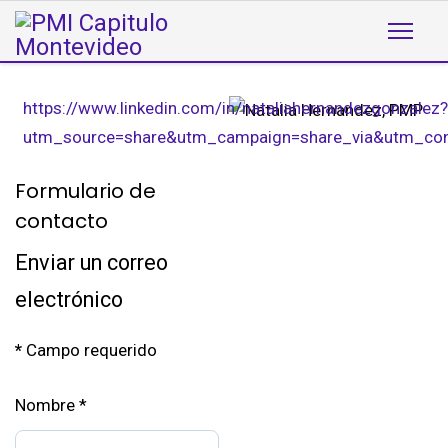
https://www.linkedin.com/in/nataliahernandezgonzalez?
utm_source=share&utm_campaign=share_via&utm_con
Formulario de
contacto
Enviar un correo
electrónico
*
Campo requerido
Nombre
*